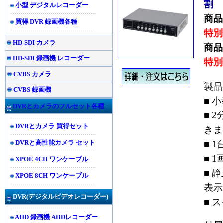
割
小型 デジタルレコーダー
商品
買得 DVR 録画機各種
特別
HD-SDI カメラ
商品
HD-SDI 録画機 レコーダー
特別
CVBS カメラ
製品
CVBS 録画機
■ 
DVRとカメラのフルセット各種
■ 
DVRとカメラ 買得セット
きま
DVRと高性能カメラ セット
■ 
■ 
XPOE 4CH ワンケーブル
■ 
XPOE 8CH ワンケーブル
表示
DVR(
デジタルビデオレコーダー)
■ 
AHD 録画機 AHDレコーダー