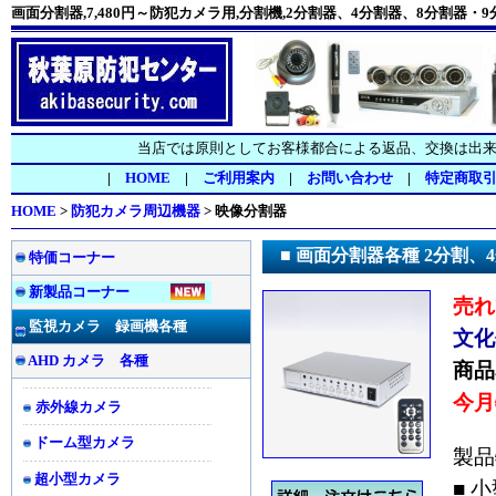
画面分割器,7,480円～防犯カメラ用,分割機,2分割器、4分割器、8分割器・
当店では原則としてお客様都合による返品、交換は出
|
HOME
|
ご利用案内
|
お問い合わせ
|
特定商取
HOME
>
防犯カメラ周辺機器
>
映像分割器
■ 画面分割器各種 2分割、4
特価コーナー
新製品コーナー
売れ
監視カメラ 録画機各種
文化
AHD カメラ 各種
商品
今月
赤外線カメラ
ドーム型カメラ
製品
超小型カメラ
■ 