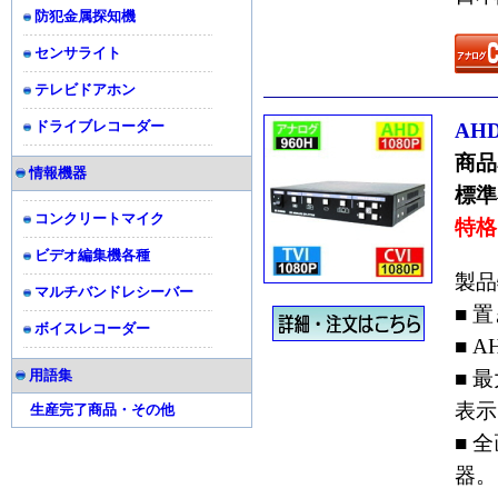
防犯金属探知機
センサライト
テレビドアホン
ドライブレコーダー
AHD
商品
情報機器
標準
コンクリートマイク
特格
ビデオ編集機各種
製品
マルチバンドレシーバー
■ 
ボイスレコーダー
■ A
用語集
■ 
表示
生産完了商品・その他
■ 
器。