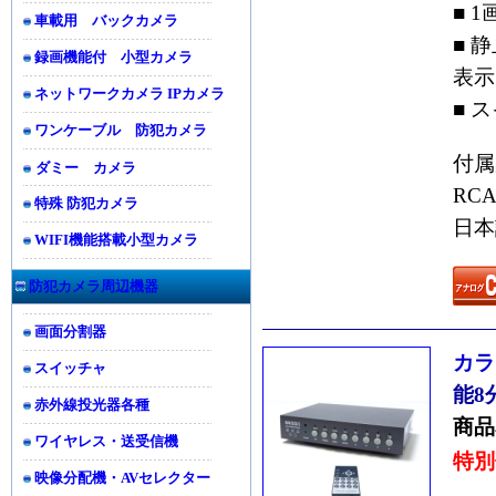
■ 
車載用 バックカメラ
■ 
録画機能付 小型カメラ
表示
ネットワークカメラ IPカメラ
■ 
ワンケーブル 防犯カメラ
付属
ダミー カメラ
RC
特殊 防犯カメラ
日本
WIFI機能搭載小型カメラ
防犯カメラ周辺機器
画面分割器
カラ
スイッチャ
能8
赤外線投光器各種
商品
ワイヤレス・送受信機
特別
映像分配機・AVセレクター