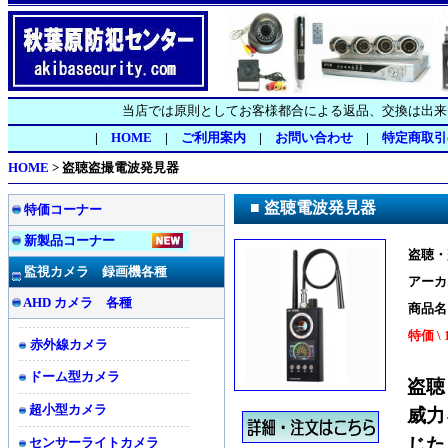
当店では原則としてお客様都合による返品、交換は出来
|
HOME
|
ご利用案内
|
お問い合わせ
|
特定商取引
HOME
>
盗聴盗撮電波発見器
■ 盗聴電波発見器
特価コーナー
新製品コーナー
盗聴・
監視カメラ 録画機各種
アーカ
AHD カメラ 各種
商品名
特価
\
赤外線カメラ
ドーム型カメラ
盗聴
超小型カメラ
威力
じた
センサーライトカメラ