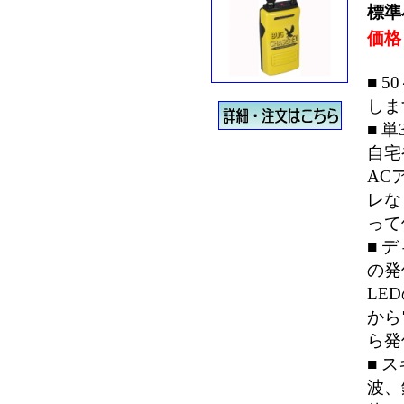
標準
価格
■
5
しま
■ 
自宅
AC
レな
って
■ 
の発
LE
から
ら発
■ 
波、