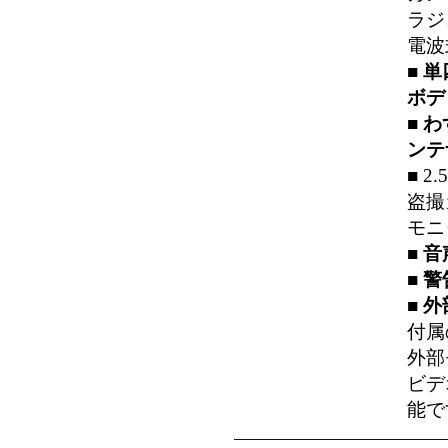
ラジ
電波
■ 
ボデ
■ 
ンテ
■ 
盗撮
モニ
■ 
■ 
■ 
付属
外部
ビデ
能で