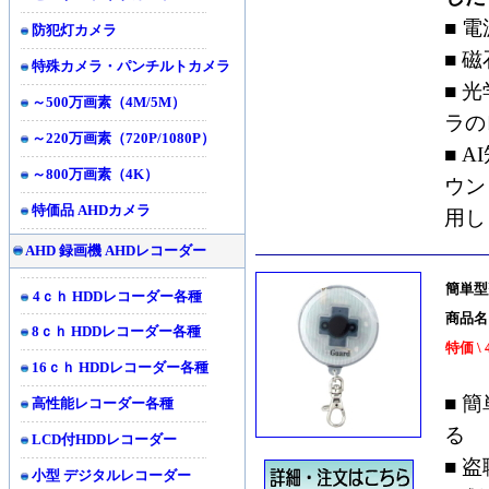
■ 
防犯灯カメラ
■ 
特殊カメラ・パンチルトカメラ
■ 
～500万画素（4M/5M）
ラの
～220万画素（720P/1080P）
■ 
～800万画素（4K）
ウン
特価品 AHDカメラ
用し
AHD 録画機 AHDレコーダー
簡単型
4ｃｈ HDDレコーダー各種
商品名
8ｃｈ HDDレコーダー各種
特価
\
16ｃｈ HDDレコーダー各種
■ 
高性能レコーダー各種
る
LCD付HDDレコーダー
■ 
小型 デジタルレコーダー