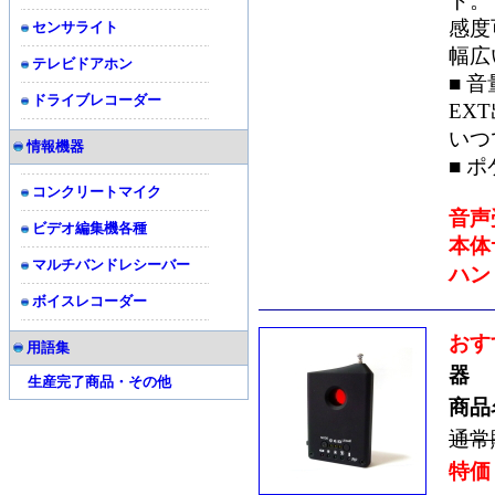
ト。
感度
センサライト
幅広
テレビドアホン
■ 
ドライブレコーダー
EX
いつ
情報機器
■ 
コンクリートマイク
音声
ビデオ編集機各種
本体
マルチバンドレシーバー
ハン
ボイスレコーダー
おす
用語集
器
生産完了商品・その他
商品名
通常
特価