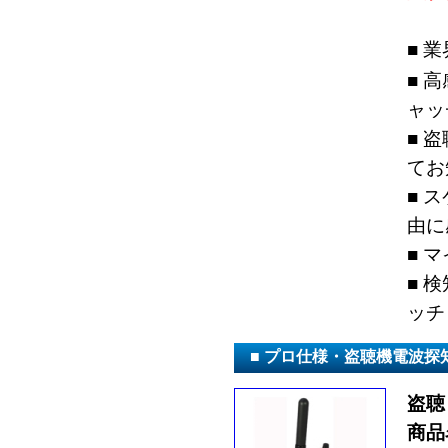
■ 
■ 
ャッ
■ 
てお
■ 
由に
■ 
■ 
ッチ
■ プロ仕様・盗聴機電波探
盗聴
商品