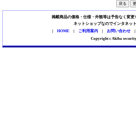
掲載商品の価格・仕様・外観等は予告なく変更
ネットショップなのでインタネッ
|
HOME
|
ご利用案内
|
お問い合わせ
Copyright c Akiba security