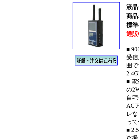
液晶
商品
標準
通販
■ 9
受信周
囲で
2.
■ 
の2
自宅
AC
レな
って
■ 
盗撮