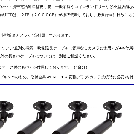
Phone・携帯電話遠隔監視可能、一般家庭やコインランドリーなど小型店舗
蔵HDDは、２TB（２０００GB）が標準装着しており、必要録画に日数に応
小型筒形カメラが4台付属しております。
よって2並列の電源・映像延長ケーブル（音声なしカメラに使用）が4本付属
以外の長さのケーブルについては、別途ご相談ください。
安全マーク付のもの）が付属しております。（4台分）
ブル２Mのもの、取付金具やBNC-RCAJ変換プラグ(カメラ接続時に必要)も