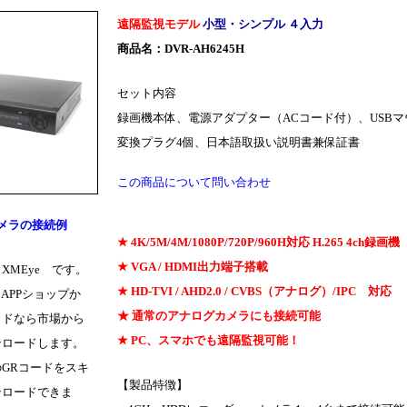
遠隔監視モデル
小型・シンプル ４入力
商品名：DVR-AH6245H
セット内容
録画機本体、電源アダプター（ACコード付）、USBマウス
変換プラグ4個、日本語取扱い説明書兼保証書
この商品について問い合わせ
カメラの接続例
★
4K/5M/4M/1080P/720P/960H対応 H.265 4ch録画機
★
VGA / HDMI出力端子搭載
 XMEye です。
★
HD-TVI / AHD2.0 / CVBS（アナログ）/IPC 対応
、APPショップか
★ 通常のアナログカメラにも接続可能
イドなら市場から
★ PC、スマホでも遠隔監視可能！
ンロードします。
GRコードをスキ
【製品特徴】
ンロードできま