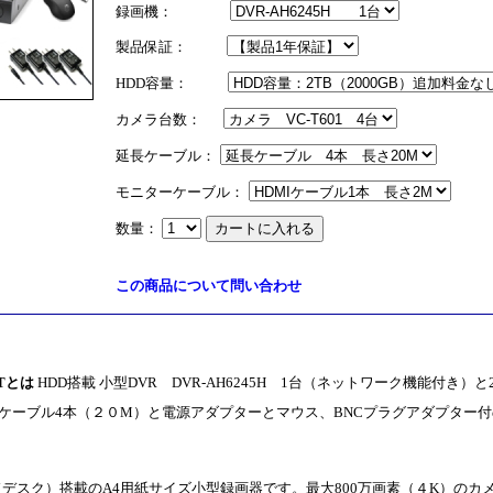
録画機：
製品保証：
HDD容量：
カメラ台数：
延長ケーブル：
モニターケーブル：
数量：
この商品について問い合わせ
ETとは
HDD搭載 小型DVR DVR-AH6245H 1台（ネットワーク機能付き）と
長ケーブル4本（２０M）と電源アダプターとマウス、BNCプラグアダプター
ドデスク）搭載のA4用紙サイズ小型録画器です。最大800万画素（４K）のカ