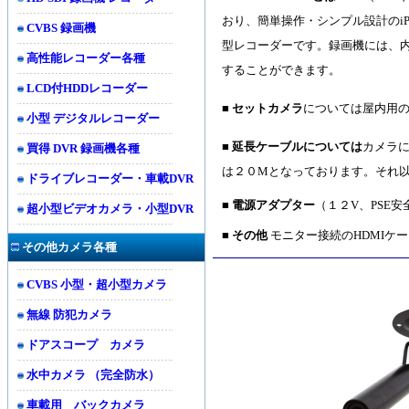
おり、簡単操作・シンプル設計のi
CVBS 録画機
型レコーダーです。録画機には、内
高性能レコーダー各種
することができます。
LCD付HDDレコーダー
■ セットカメラ
については屋内用の
小型 デジタルレコーダー
■ 延長ケーブルについては
カメラに
買得 DVR 録画機各種
は２０Mとなっております。それ
ドライブレコーダー・車載DVR
■ 電源アダプター
（１２V、PSE
超小型ビデオカメラ・小型DVR
■ その他
モニター接続のHDMIケー
その他カメラ各種
CVBS 小型・超小型カメラ
無線 防犯カメラ
ドアスコープ カメラ
水中カメラ （完全防水）
車載用 バックカメラ