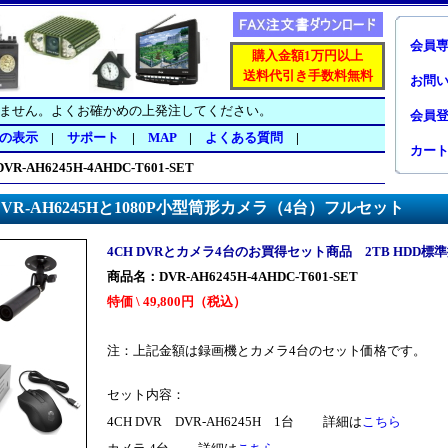
会員
購入金額1万円以上
送料代引き手数料無料
お問
ません。よくお確かめの上発注してください。
会員
の表示
|
サポート
|
MAP
|
よくある質問
|
カー
DVR-AH6245H-4AHDC-T601-SET
R-AH6245Hと1080P小型筒形カメラ（4台）フルセット
4CH DVRとカメラ4台のお買得セット商品 2TB HDD標
商品名：DVR-AH6245H-4AHDC-T601-SET
特価
\
49,800
円（税込）
注：上記金額は録画機とカメラ4台のセット価格です。
セット内容：
4CH DVR DVR-AH6245H 1台 詳細は
こちら