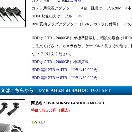
カメラ 4台 詳細は
こちら
カメラ用電源アダプター 4台、延長ケーブル20M 4本
HDMI映像出力ケーブル 1本
BNC変換プラグアダプター（DVR、カメラに付属）、その
HDDは２TB（2000GB）が標準搭載し、増設の場合はHD
ご注文ください。カメラ台数、ケーブルの長さその他は、
ないでご注文ください。
HDDは２TB（2000GB）標準搭載
HDD増設 2TB ⇒ 4TB プラス10,000円
HDD増設 2TB ⇒ 8TB プラス30,000円
注文はこちらから
DVR-AH6245H-4AHDC-T601-SET
商品名：DVR-AH6245H-4AHDC-T601-SET
特価
\
49,800
円（税込）