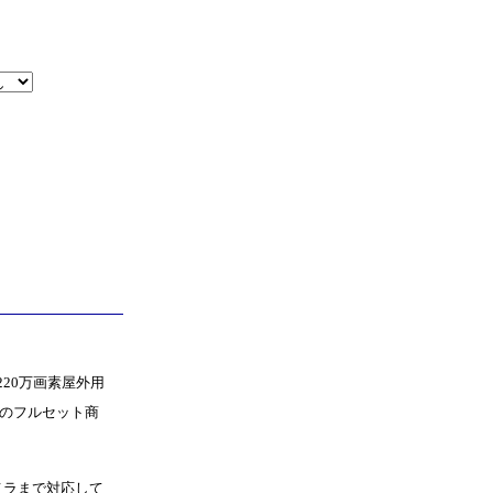
220万画素屋外用
付のフルセット商
メラまで対応して