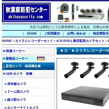
当店では原則としてお客様都合による返品、交換は出来
|
HOME
|
ご利用案内
|
お問い合わせ
|
特定商取引
HOME
>
カメラとレコーダーセット
>
4CH DVRと激安監視カメラセット
> 
■ Ｄ ■ ＤＶＲレコーダーDV
特価コーナー
新製品コーナー
監視カメラ 録画機各種
AHD カメラ 各種
赤外線カメラ
ドーム型カメラ
超小型カメラ
センサーライトカメラ