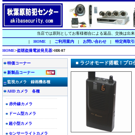
当店では原則としてお客様都合による返品、交換は出来
|
HOME
|
ご利用案内
|
お問い合わせ
|
特定商取引
HOME
>
盗聴盗撮電波発見器
>HR-07
■ ラジオモード搭載！プロ
特価コーナー
新製品コーナー
監視カメラ 録画機各種
AHD カメラ 各種
赤外線カメラ
ドーム型カメラ
超小型カメラ
センサーライトカメラ