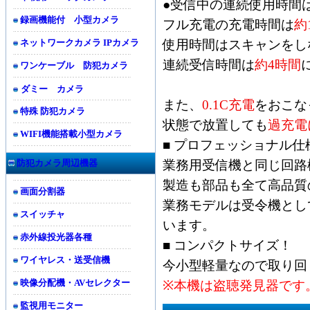
●受信中の連続使用時間
録画機能付 小型カメラ
フル充電の充電時間は
約
ネットワークカメラ IPカメラ
使用時間はスキャンをし
連続受信時間は
約4時間
ワンケーブル 防犯カメラ
ダミー カメラ
また、
0.1C充電
をおこな
特殊 防犯カメラ
状態で放置しても
過充電
WIFI機能搭載小型カメラ
■ プロフェッショナル
防犯カメラ周辺機器
業務用受信機と同じ回路
製造も部品も全て高品質
画面分割器
業務モデルは受令機とし
スイッチャ
います。
赤外線投光器各種
■ コンパクトサイズ！
ワイヤレス・送受信機
今小型軽量なので取り回
映像分配機・AVセレクター
※本機は盗聴発見器です
監視用モニター