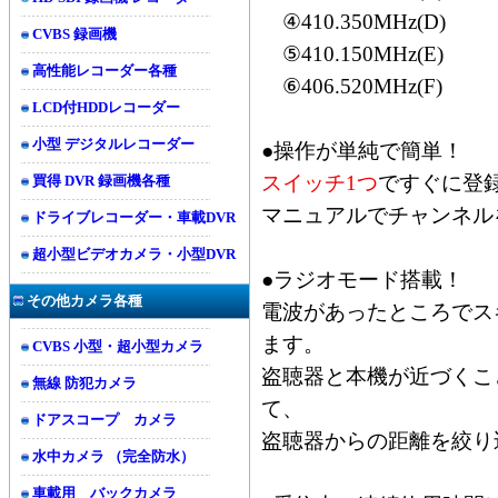
④410.350MHz(D)
CVBS 録画機
⑤410.150MHz(E)
高性能レコーダー各種
⑥406.520MHz(F)
LCD付HDDレコーダー
小型 デジタルレコーダー
●操作が単純で簡単！
スイッチ1つ
ですぐに登
買得 DVR 録画機各種
マニュアルでチャンネル
ドライブレコーダー・車載DVR
超小型ビデオカメラ・小型DVR
●ラジオモード搭載！
その他カメラ各種
電波があったところでス
ます。
CVBS 小型・超小型カメラ
盗聴器と本機が近づくこ
無線 防犯カメラ
て、
ドアスコープ カメラ
盗聴器からの距離を絞り
水中カメラ （完全防水）
車載用 バックカメラ