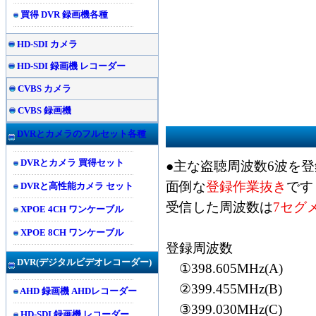
買得 DVR 録画機各種
HD-SDI カメラ
HD-SDI 録画機 レコーダー
CVBS カメラ
CVBS 録画機
DVRとカメラのフルセット各種
DVRとカメラ 買得セット
●主な盗聴周波数6波を
面倒な
登録作業抜き
です
DVRと高性能カメラ セット
受信した周波数は
7セグ
XPOE 4CH ワンケーブル
XPOE 8CH ワンケーブル
登録周波数
DVR(
デジタルビデオレコーダー)
①398.605MHz(A)
②399.455MHz(B)
AHD 録画機 AHDレコーダー
③399.030MHz(C)
HD-SDI 録画機 レコーダー