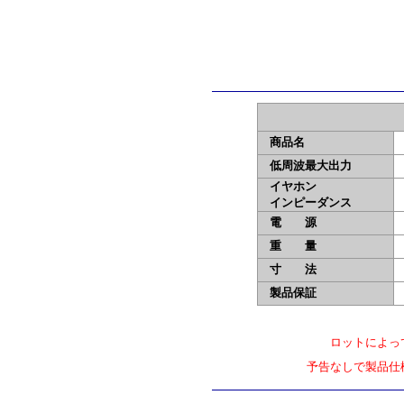
商品名
低周波最大出力
イヤホン
インピーダンス
電 源
重 量
寸 法
本
製品保証
ロットによっ
予告なしで製品仕