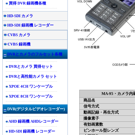
買得 DVR 録画機各種
HD-SDI カメラ
HD-SDI 録画機 レコーダー
CVBS カメラ
CVBS 録画機
DVRとカメラのフルセット各種
DVRとカメラ 買得セット
DVRと高性能カメラ セット
XPOE 4CH ワンケーブル
MA-95・カメラ
XPOE 8CH ワンケーブル
商品名
信号方式
DVR(
デジタルビデオレコーダー)
動画記録・再生方式
撮像素子
AHD 録画機 AHDレコーダー
有効画素数
ピンホール型レンズ
HD-SDI 録画機 レコーダー