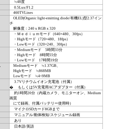
≒48度
0.5Lux/F1.2
460TVLines
OLED(Organic light-emitting diode/有機EL)型2.37イン
チ
解像度：240 x RGB x 320
・Ｍｅｄｉｕｍモード（640×480、30fps）
・Highモード（720×480、18fps）
・Lowモード（320×240、30fps）
・Mediumモード 5時間33分
・Highモード 8時間55分
・Lowモード 17時間19分
Mediumモード ≒1.37GB、
ズ
Highモード ≒868MB
Lowモード ≒4<9MB
3.7Vリチウムイオン充電池（付属）
� もしくは5V充電用ACアダプター（付属）
約1時間20分（内蔵カメラ、モニターオン、Medium
画質
にて録画、付属バッテリー使用時）
マイクロSDカード8GBまで
マニュアル/動体検知/スケジュール録画
あり
日本語/英語