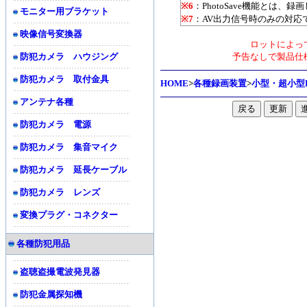
※6
：PhotoSave機能とは、
モニター用ブラケット
※7
：AV出力信号時のみの対応
映像信号変換器
ロットによっ
防犯カメラ ハウジング
予告なしで製品仕
防犯カメラ 取付金具
HOME
>
各種録画装置
>
小型・超小型
アンテナ各種
防犯カメラ 電源
防犯カメラ 集音マイク
防犯カメラ 延長ケーブル
防犯カメラ レンズ
変換プラグ・コネクター
各種防犯用品
盗聴盗撮電波発見器
防犯金属探知機