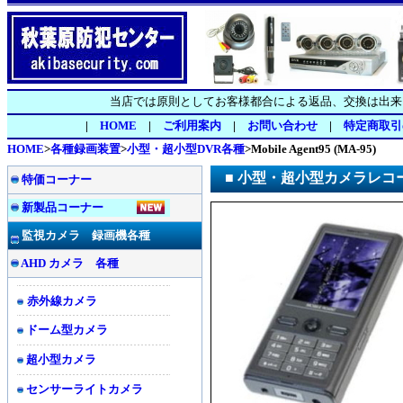
当店では原則としてお客様都合による返品、交換は出来
|
HOME
|
ご利用案内
|
お問い合わせ
|
特定商取引
HOME
>
各種録画装置
>
小型・超小型DVR各種
>
Mobile Agent95 (MA-95)
■ 小型・超小型カメラレコ
特価コーナー
新製品コーナー
監視カメラ 録画機各種
AHD カメラ 各種
赤外線カメラ
ドーム型カメラ
超小型カメラ
センサーライトカメラ