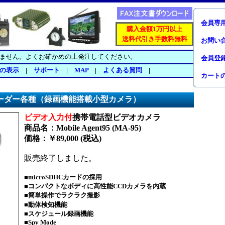
会員専
購入金額1万円以上
送料代引き手数料無料
お問い
ません。よくお確かめの上発注してください。
会員登
の表示
|
サポート
|
MAP
|
よくある質問
|
カート
ーダー各種（録画機能搭載小型カメラ）
ビデオ入力付
携帯電話型ビデオカメラ
商品名：Mobile Agent95 (MA-95)
価格：￥89,000 (税込)
販売終了しました。
■
microSDHCカードの採用
■
コンパクトなボディに高性能CCDカメラを内蔵
■簡単操作でラクラク撮影
■
動体検知機能
■
スケジュール録画機能
■Spy Mode