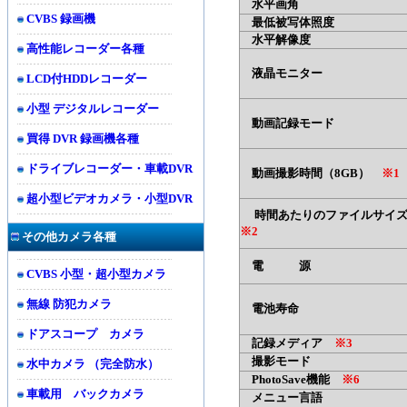
水平画角
CVBS 録画機
最低被写体照度
水平解像度
高性能レコーダー各種
液晶モニター
LCD付HDDレコーダー
小型 デジタルレコーダー
動画記録モード
買得 DVR 録画機各種
ドライブレコーダー・車載DVR
動画撮影時間（8GB）
※1
超小型ビデオカメラ・小型DVR
時間あたりのファイルサイ
※2
その他カメラ各種
電 源
CVBS 小型・超小型カメラ
無線 防犯カメラ
電池寿命
ドアスコープ カメラ
記録メディア
※3
撮影モード
水中カメラ （完全防水）
PhotoSave機能
※6
車載用 バックカメラ
メニュー言語