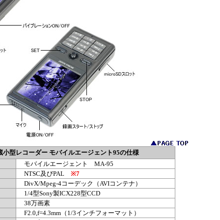
内蔵小型レコーダー モバイルエージェント95の仕様
モバイルエージェント MA-95
NTSC及びPAL
※7
DivX/Mpeg-4コーデック（AVIコンテナ）
1/4型Sony製ICX228型CCD
38万画素
F2.0,f=4.3mm（1/3インチフォーマット）