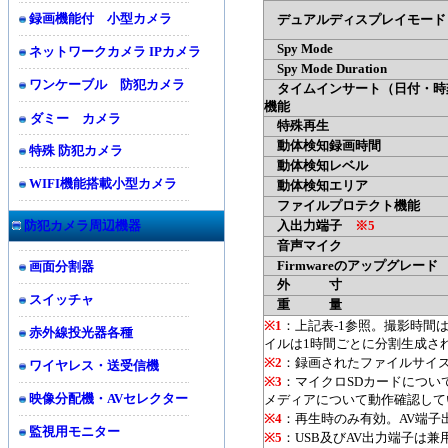
録画機能付 小型カメラ
デュアルディスプレイモード
Spy Mode
ネットワークカメラ IPカメラ
Spy Mode Duration
ワンケーブル 防犯カメラ
タイムインサート（日付・時
機能
ダミー カメラ
特殊再生
動体検知録画時間
特殊 防犯カメラ
動体検知レベル
WIFI機能搭載小型カメラ
動体検知エリア
ファイルプロテクト機能
防犯カメラ周辺機器
入出力端子
※5
音声マイク
Firmwareのアップグレード
画面分割器
外 寸
スイッチャ
重 量
※1
：上記表-1参照。撮影時間
赤外線投光器各種
イルは1時間ごとに分割生成さ
※2
：録画されたファイルサイ
ワイヤレス・送受信機
※3
：マイクロSDカードについては
映像分配機・AVセレクター
メディアについて動作確認して
※4
：再生時のみ有効。AV端子出力
監視用モニター
※5
：USB及びAV出力端子は