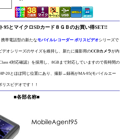
ント95とマイクロSDカード８ＧＢのお買い得SET!!
は、携帯電話型の新たな
モバイルレコーダー ポリスビデオ
シリーズで
ビデオシリーズのサイズを維持し、新たに撮影用の
CCDカメラ
が内
lass 4対応確認）を採用し、8GBまで対応していますので長時間の
HP-20とほぼ同じ位置にあり、撮影→録画がMA-95(モバイルエー
ポリスビデオです！！
■各部名称■