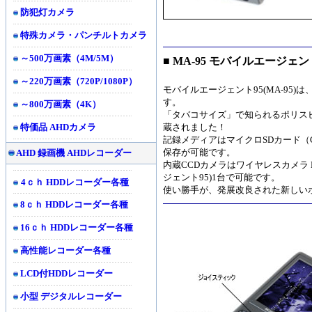
防犯灯カメラ
特殊カメラ・パンチルトカメラ
～500万画素（4M/5M）
■ MA-95 モバイルエージェ
～220万画素（720P/1080P）
モバイルエージェント95(MA-95)
す。
～800万画素（4K）
「タバコサイズ」で知られるポリス
特価品 AHDカメラ
蔵されました！
記録メディアはマイクロSDカード（C
保存が可能です。
AHD 録画機 AHDレコーダー
内蔵CCDカメラはワイヤレスカメラ 
ジェント95)1台で可能です。
4ｃｈ HDDレコーダー各種
使い勝手が、発展改良された新しい
8ｃｈ HDDレコーダー各種
16ｃｈ HDDレコーダー各種
高性能レコーダー各種
LCD付HDDレコーダー
小型 デジタルレコーダー