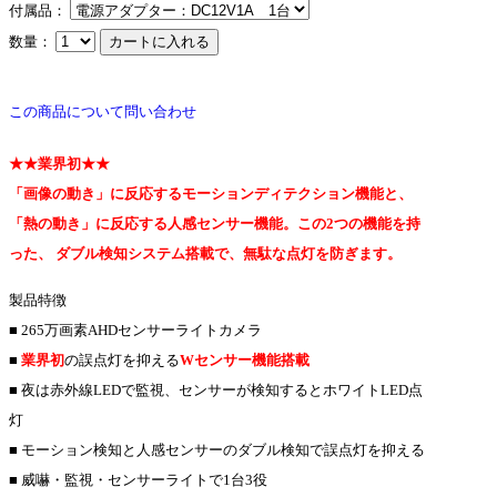
付属品：
数量：
この商品について問い合わせ
★★業界初★★
「画像の動き」に反応するモーションディテクション機能と、
「熱の動き」に反応する人感センサー機能。この2つの機能を持
った、 ダブル検知システム搭載で、無駄な点灯を防ぎます。
製品特徴
■ 265万画素AHDセンサーライトカメラ
■
業界初
の誤点灯を抑える
Wセンサー機能搭載
■ 夜は赤外線LEDで監視、センサーが検知するとホワイトLED点
灯
■ モーション検知と人感センサーのダブル検知で誤点灯を抑える
■ 威嚇・監視・センサーライトで1台3役