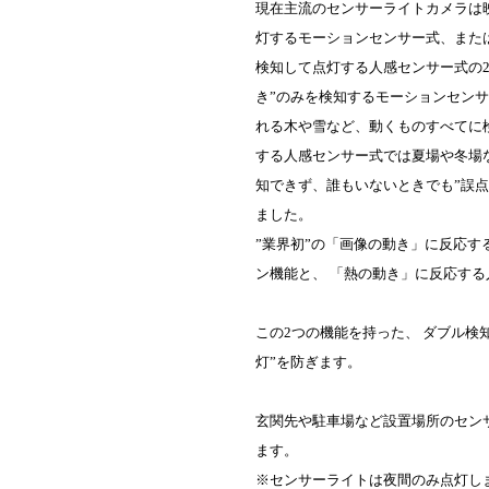
現在主流のセンサーライトカメラは映
灯するモーションセンサー式、または
検知して点灯する人感センサー式の2
き”のみを検知するモーションセン
れる木や雪など、動くものすべてに検
する人感センサー式では夏場や冬場
知できず、誰もいないときでも”誤点
ました。
”業界初”の「画像の動き」に反応す
ン機能と、 「熱の動き」に反応す
この2つの機能を持った、 ダブル検
灯”を防ぎます。
玄関先や駐車場など設置場所のセン
ます。
※センサーライトは夜間のみ点灯し