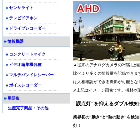
センサライト
テレビドアホン
ドライブレコーダー
情報機器
コンクリートマイク
ビデオ編集機各種
▲従来のアナログカメラの2倍以上画素
比べより多くの情報量を記録できま
マルチバンドレシーバー
は人相確認ができる撮影が可能とな
ボイスレコーダー
※上記はイメージ画像です。機材や
用語集
"誤点灯"を抑えるダブル検
生産完了商品・その他
業界初の”動き”と”熱の動き”を検
灯！