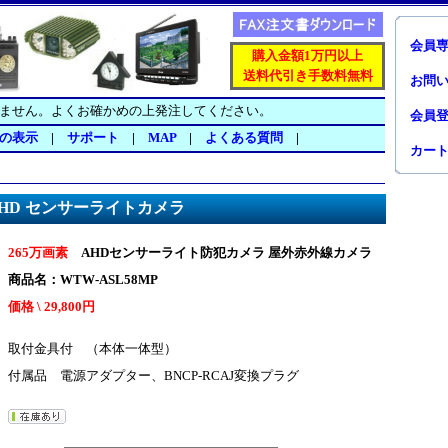
会員
購入金額1万円以上
送料代引き手数料無料
お問
ません。よくお確かめの上発注してください。
会員
の表示
|
サポート
|
MAP
|
よくある質問
|
カー
 AHD センサーライトカメラ
265万画素
AHDセンサーライト防犯カメラ 屋外赤外線カメラ
商品名：WTW-ASL58MP
価格 \
29,800
円
取付金具付 （本体一体型）
付属品 電源アダプター、BNCP-RCAJ変換プラグ