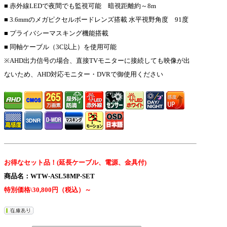
■ 赤外線LEDで夜間でも監視可能 暗視距離約～8m
■ 3.6mmのメガピクセルボードレンズ搭載 水平視野角度 91度
■ プライバシーマスキング機能搭載
■ 同軸ケーブル（3C以上）を使用可能
※AHD出力信号の場合、直接TVモニターに接続しても映像が出
ないため、AHD対応モニター・DVRで御使用ください
お得なセット品！(延長ケーブル、電源、金具付)
商品名：WTW-ASL58MP-SET
特別価格\
30,800
円（税込）～