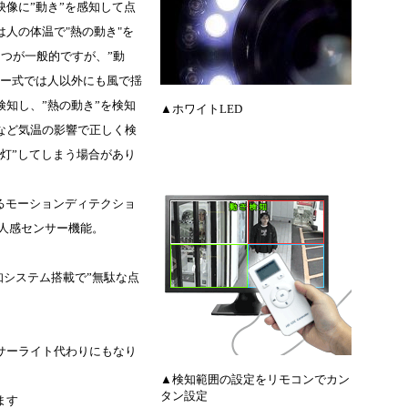
像に”動き”を感知して点
人の体温で"熱の動き"を
つが一般的ですが、”動
サー式では人以外にも風で揺
知し、”熱の動き”を検知
▲ホワイトLED
など気温の影響で正しく検
灯”してしまう場合があり
るモーションディテクショ
る人感センサー機能。
知システム搭載で”無駄な点
サーライト代わりにもなり
▲検知範囲の設定をリモコンでカン
タン設定
ます