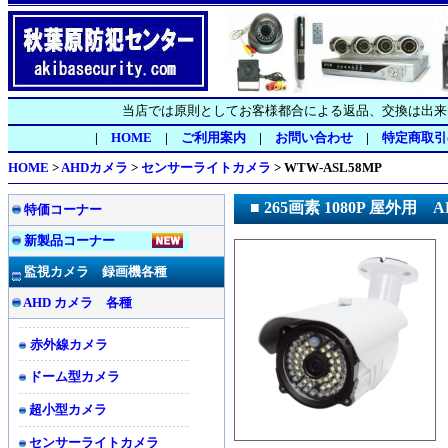
当店では原則としてお客様都合による返品、交換は出来
|
HOME
|
ご利用案内
|
お問い合わせ
|
特定商取引
HOME
>
AHDカメラ
>
センサーライトカメラ
> WTW-ASL58MP
■ 265画素 1080P 屋外用
特価コーナー
新製品コーナー
監視カメラ 録画機各種
AHD カメラ 各種
赤外線カメラ
ドーム型カメラ
超小型カメラ
センサーライトカメラ