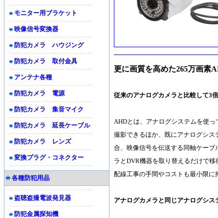
モニター用ブラケット
映像信号変換器
防犯カメラ ハウジング
防犯カメラ 取付金具
更に画質を高めた265万画素A
アンテナ各種
防犯カメラ 電源
従来のアナログカメラと比較して3
防犯カメラ 集音マイク
AHDとは、アナログシステムを使っ
防犯カメラ 延長ケーブル
撮影できるほか、既にアナログシス
防犯カメラ レンズ
合、映像信号を伝送する同軸ケーブ
変換プラグ・コネクター
ラとDVR機器を取り替えるだけで移
配線工事の手間やコストも最小限に
各種防犯用品
盗聴盗撮電波発見器
アナログカメラと同じアナログシス
防犯金属探知機