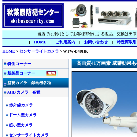
当店では原則としてお客様都合による返品、交換は出来
|
HOME
|
ご利用案内
|
お問い合わせ
|
特定商取引
HOME
>
センサーライトカメラ
>
WTW-B48HK
高画質41万画素 威嚇効果
特価コーナー
新製品コーナー
監視カメラ 録画機各種
AHD カメラ 各種
赤外線カメラ
ドーム型カメラ
超小型カメラ
センサーライトカメラ