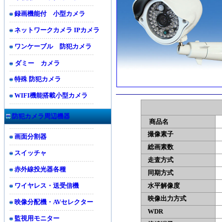
録画機能付 小型カメラ
ネットワークカメラ IPカメラ
ワンケーブル 防犯カメラ
ダミー カメラ
特殊 防犯カメラ
WIFI機能搭載小型カメラ
防犯カメラ周辺機器
商品名
撮像素子
1
画面分割器
総画素数
4
スイッチャ
走査方式
2
赤外線投光器各種
同期方式
ワイヤレス・送受信機
水平解像度
4
映像出力方式
N
映像分配機・AVセレクター
WDR
監視用モニター