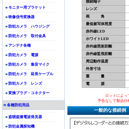
接続端子
映
モニター用ブラケット
レンズ
画 角
映像信号変換器
最低被写体照度
0
防犯カメラ ハウジング
赤外線LED
5
防犯カメラ 取付金具
ホワイトLED
5
アンテナ各種
赤外線照射距離
約
赤外線監視距離
約
防犯カメラ 電源
周辺動作温度
-
防犯カメラ 集音マイク
外形寸法
9
防犯カメラ 延長ケーブル
重 量
約
防犯カメラ レンズ
電 源
D
変換プラグ・コネクター
ロットによっ
予告なしで製品仕
各種防犯用品
一般的な接続例
盗聴盗撮電波発見器
防犯金属探知機