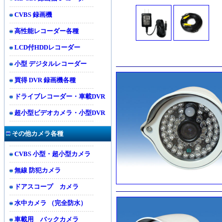
CVBS 録画機
高性能レコーダー各種
LCD付HDDレコーダー
小型 デジタルレコーダー
買得 DVR 録画機各種
ドライブレコーダー・車載DVR
超小型ビデオカメラ・小型DVR
その他カメラ各種
CVBS 小型・超小型カメラ
無線 防犯カメラ
ドアスコープ カメラ
水中カメラ （完全防水）
車載用 バックカメラ