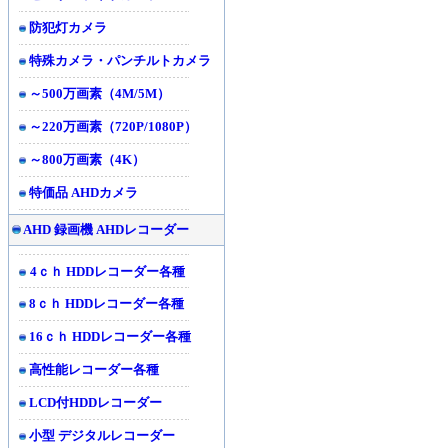
防犯灯カメラ
特殊カメラ・パンチルトカメラ
～500万画素（4M/5M）
～220万画素（720P/1080P）
～800万画素（4K）
特価品 AHDカメラ
AHD 録画機 AHDレコーダー
4ｃｈ HDDレコーダー各種
8ｃｈ HDDレコーダー各種
16ｃｈ HDDレコーダー各種
高性能レコーダー各種
LCD付HDDレコーダー
小型 デジタルレコーダー