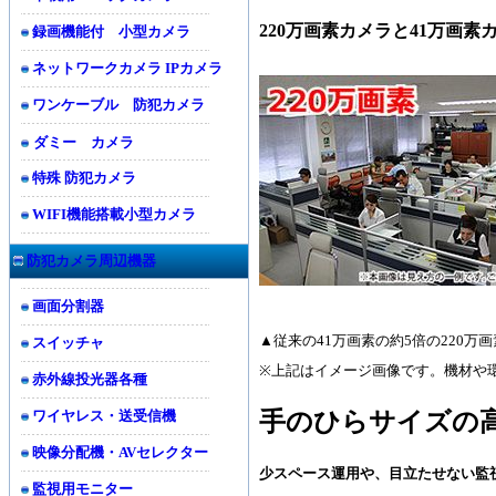
220万画素カメラと41万画素
録画機能付 小型カメラ
ネットワークカメラ IPカメラ
ワンケーブル 防犯カメラ
ダミー カメラ
特殊 防犯カメラ
WIFI機能搭載小型カメラ
防犯カメラ周辺機器
画面分割器
▲従来の41万画素の約5倍の220
スイッチャ
※上記はイメージ画像です。機材や
赤外線投光器各種
手のひらサイズの高
ワイヤレス・送受信機
映像分配機・AVセレクター
少スペース運用や、目立たせない監
監視用モニター