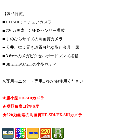
【製品特徴】
■ HD-SDIミニチュアカメラ
■ 220万画素 CMOSセンサー搭載
■ 手のひらサイズの高画質カメラ
■ 天井、据え置き設置可能な取付金具付属
■ 3.6mmのメガピクセルボードレンズ搭載
■ 38.5mm×37mmの小型ボディ
※専用モニター・専用DVRで御使用ください
★超小型HD-SDIカメラ
★視野角度は約90度
★220万画素の高画質HD-SDI/EX-SDIカメラ