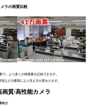
カメラの画質比較
万画素で、より多くの情報量を記録できます。
環境などの要因により見え方が変わります。
画質/高性能カメラ
視向け